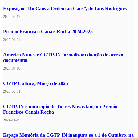
Funerais das vítimas
1982
da polícia na véspera
Exposição “Do Caos à Ordem ao Caos”, de Luís Rodrigues
do 1.º de Maio
2025-09-12
Funerais dos dois jovens
Prémio Francisco Canais Rocha 2024-2025
assassinados pela polícia na
2025-04-24
véspera do 1.º de Maio, à noite,
no Porto. 5 de Maio de 1982.
Américo Nunes e CGTP-IN formalizam doação de acervo
documental
2025-04-10
CGTP Cultura, Março de 2025
2025-03-31
CGTP-IN e município de Torres Novas lançam Prémio
Francisco Canais Rocha
2024-11-19
Espaço Memória da CGTP-IN inaugura-se a 1 de Outubro, na