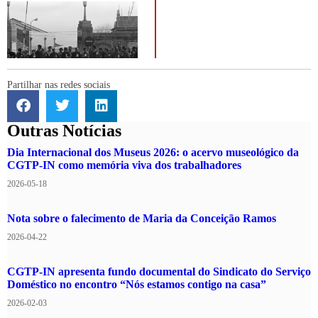
Partilhar nas redes sociais
Fábrica de Loiça de
Sacavém.
CGTP-IN/João
Outras Notícias
Silva/C77-30.
Dia Internacional dos Museus 2026: o acervo museológico da
CGTP-IN como memória viva dos trabalhadores
2026-05-18
Nota sobre o falecimento de Maria da Conceição Ramos
2026-04-22
Siderurgia.
CGTP-IN/João
Silva/C78-05.
CGTP-IN apresenta fundo documental do Sindicato do Serviço
Doméstico no encontro “Nós estamos contigo na casa”
2026-02-03
Maio