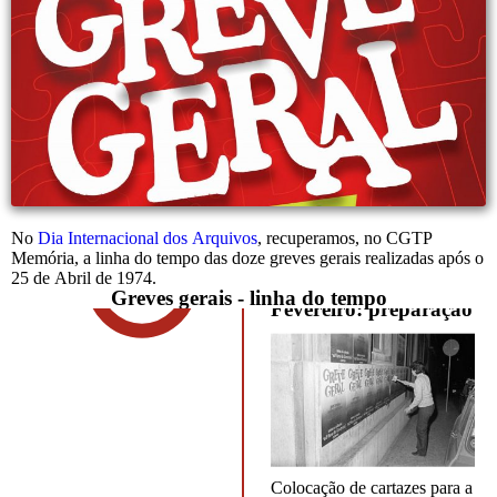
No
Dia Internacional dos Arquivos
, recuperamos, no CGTP
Memória, a linha do tempo das doze greves gerais realizadas após o
Fev.
25 de Abril de 1974.
Greve Geral de 12 de
Greves gerais - linha do tempo
1982
Fevereiro: preparação
Colocação de cartazes para a