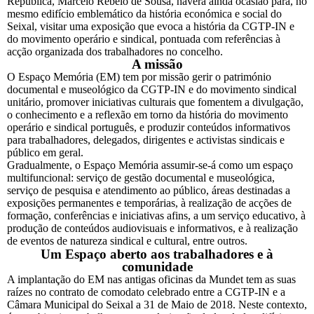
República, Marcelo Rebelo de Sousa, haverá ainda ocasião para, no
mesmo edifício emblemático da história económica e social do
Seixal, visitar uma exposição que evoca a história da CGTP-IN e
do movimento operário e sindical, pontuada com referências à
acção organizada dos trabalhadores no concelho.
A missão
O Espaço Memória (EM) tem por missão gerir o património
documental e museológico da CGTP-IN e do movimento sindical
unitário, promover iniciativas culturais que fomentem a divulgação,
o conhecimento e a reflexão em torno da história do movimento
operário e sindical português, e produzir conteúdos informativos
para trabalhadores, delegados, dirigentes e activistas sindicais e
público em geral.
Gradualmente, o Espaço Memória assumir-se-á como um espaço
multifuncional: serviço de gestão documental e museológica,
serviço de pesquisa e atendimento ao público, áreas destinadas a
exposições permanentes e temporárias, à realização de acções de
formação, conferências e iniciativas afins, a um serviço educativo, à
produção de conteúdos audiovisuais e informativos, e à realização
de eventos de natureza sindical e cultural, entre outros.
Um Espaço aberto aos trabalhadores e à
comunidade
A implantação do EM nas antigas oficinas da Mundet tem as suas
raízes no contrato de comodato celebrado entre a CGTP-IN e a
Câmara Municipal do Seixal a 31 de Maio de 2018. Neste contexto,