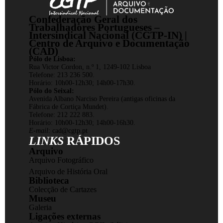
Confederação Geral dos
Trabalhadores Portugueses –
Intersindical Nacional (CGTP-IN) |
Centro de Arquivo e Documentação
(CAD)
Pólo de Lisboa:
Rua Victor Cordon, n.º 1, 1249-102 Lisboa
Telefone: 213 236 500.
Horário: 10h00-12h30; 14h00-17h30.
Pólo do Seixal:
Avenida Albano Narciso Pereira (antigas oficinas da
Fábrica de Cortiça Mundet).
Telefone: 212 222 883.
Horário: 10h00-12h30; 14h00-16h30.
E-mail
:
cad@cgtp.pt
LINKS
RÁPIDOS
Arquivo
Arquivo Fotográfico
Arquivo de História Oral
Biblioteca
Colecção de Cartazes
Museu
Galeria
Ligações externas