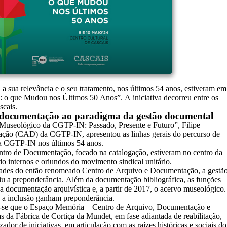
sua relevância e o seu tratamento, nos últimos 54 anos, estiveram em
s: o que Mudou nos Últimos 50 Anos”. A iniciativa decorreu entre os
scais.
e documentação ao paradigma da gestão documental
Museológico da CGTP-IN: Passado, Presente e Futuro”, Filipe
ção (CAD) da CGTP-IN, apresentou as linhas gerais do percurso de
da CGTP-IN nos últimos 54 anos.
entro de Documentação, focado na catalogação, estiveram no centro da
udo internos e oriundos do movimento sindical unitário.
idades do então renomeado Centro de Arquivo e Documentação, a gestã
u a preponderância. Além da documentação bibliográfica, as funções
a documentação arquivística e, a partir de 2017, o acervo museológico.
e a inclusão ganham preponderância.
tou-se que o Espaço Memória – Centro de Arquivo, Documentação e
s da Fábrica de Cortiça da Mundet, em fase adiantada de reabilitação,
or de iniciativas, em articulação com as raízes históricas e sociais do