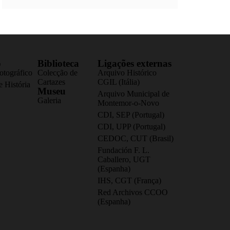
o
Biblioteca
Ligações externas
otográfico
Colecção de
Arquivo Histórico
Cartazes
CGIL (Itália)
 História
Museu
Arquivo Municipal de
Galeria
Montemor-o-Novo
CDI, SEP (Portugal)
CDI, UPP (Portugal)
CEDOC, CUT (Brasil)
Fundación F. L.
Caballero, UGT
(Espanha)
IHS, CGT (França)
Red Archivos CCOO
(Espanha)