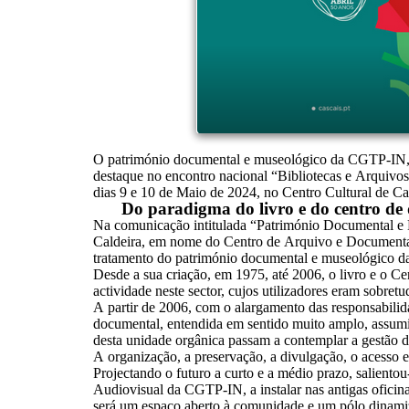
O património documental e museológico da CGTP-IN, a 
destaque no encontro nacional “Bibliotecas e Arquivo
dias 9 e 10 de Maio de 2024, no Centro Cultural de Ca
Do paradigma do livro e do centro d
Na comunicação intitulada “Património Documental e 
Caldeira, em nome do Centro de Arquivo e Documenta
tratamento do património documental e museológico 
Desde a sua criação, em 1975, até 2006, o livro e o C
actividade neste sector, cujos utilizadores eram sobret
A partir de 2006, com o alargamento das responsabil
documental, entendida em sentido muito amplo, assumi
desta unidade orgânica passam a contemplar a gestão d
A organização, a preservação, a divulgação, o acesso 
Projectando o futuro a curto e a médio prazo, salien
Audiovisual da CGTP-IN, a instalar nas antigas oficina
será um espaço aberto à comunidade e um pólo dinamizad