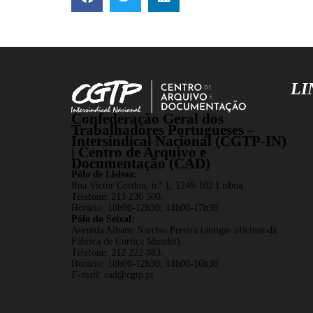
LI
Confederação Geral dos
Trabalhadores Portugueses –
Intersindical Nacional (CGTP-IN)
| Centro de Arquivo e
Documentação (CAD)
Pólo de Lisboa:
Rua Victor Cordon, n.º 1, 1249-102 Lisboa
Telefone: 213 236 500.
Horário: 10h00-12h30; 14h00-17h30.
Pólo do Seixal:
Avenida Albano Narciso Pereira (antigas oficinas da
Fábrica de Cortiça Mundet).
Telefone: 212 222 883.
Horário: 10h00-12h30; 14h00-16h30.
E-mail
:
cad@cgtp.pt