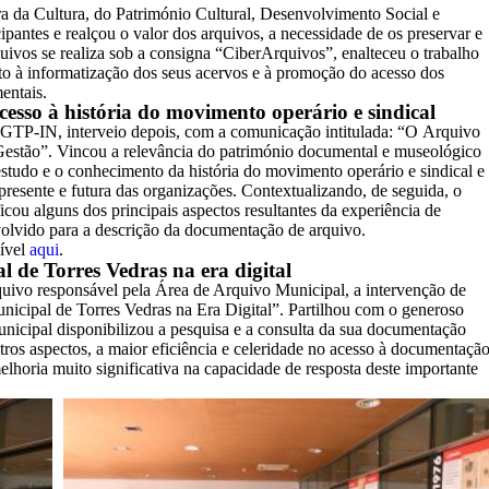
a da Cultura, do Património Cultural, Desenvolvimento Social e
ipantes e realçou o valor dos arquivos, a necessidade de os preservar e
ivos se realiza sob a consigna “CiberArquivos”, enalteceu o trabalho
o à informatização dos seus acervos e à promoção do acesso dos
entais.
sso à história do movimento operário e sindical
CGTP-IN, interveio depois, com a comunicação intitulada: “O Arquivo
tão”. Vincou a relevância do património documental e museológico
studo e o conhecimento da história do movimento operário e sindical e
presente e futura das organizações. Contextualizando, de seguida, o
ou alguns dos principais aspectos resultantes da experiência de
olvido para a descrição da documentação de arquivo.
ível
aqui
.
 de Torres Vedras na era digital
rquivo responsável pela Área de Arquivo Municipal, a intervenção de
nicipal de Torres Vedras na Era Digital”. Partilhou com o generoso
nicipal disponibilizou a pesquisa e a consulta da sua documentação
tros aspectos, a maior eficiência e celeridade no acesso à documentaçã
elhoria muito significativa na capacidade de resposta deste importante