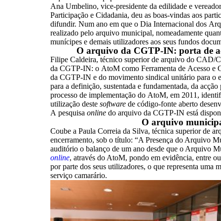
Ana Umbelino, vice-presidente da edilidade e vereador
Participação e Cidadania, deu as boas-vindas aos partic
difundir. Num ano em que o Dia Internacional dos Arqu
realizado pelo arquivo municipal, nomeadamente quant
munícipes e demais utilizadores aos seus fundos docum
O arquivo da CGTP-IN: porta de ace
Filipe Caldeira, técnico superior de arquivo do CAD/
da CGTP-IN: o AtoM como Ferramenta de Acesso e Ges
da CGTP-IN e do movimento sindical unitário para o e
para a definição, sustentada e fundamentada, da acção 
processo de implementação do AtoM, em 2011, identific
utilização deste
software
de código-fonte aberto desenv
A pesquisa
online
do arquivo da CGTP-IN está dispon
O arquivo municipal
Coube a Paula Correia da Silva, técnica superior de a
encerramento, sob o título: “A Presença do Arquivo Mu
auditório o balanço de um ano desde que o Arquivo Mu
online
, através do AtoM, pondo em evidência, entre ou
por parte dos seus utilizadores, o que representa uma m
serviço camarário.