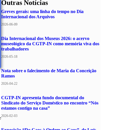
Outras Notícias
Greves gerais: uma linha do tempo no Dia
Internacional dos Arquivos
2026-06-09
Dia Internacional dos Museus 2026: o acervo
museológico da CGTP-IN como memória viva dos
trabalhadores
2026-05-18
Nota sobre o falecimento de Maria da Conceição
Ramos
2026-04-22
CGTP-IN apresenta fundo documental do
Sindicato do Serviço Doméstico no encontro “Nós
estamos contigo na casa”
2026-02-03
e
Exposição “Do Caos à Ordem ao Caos”, de Luís