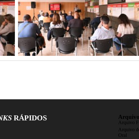
Arquiv
NKS
RÁPIDOS
Arquivo F
Arquivo de
Oral