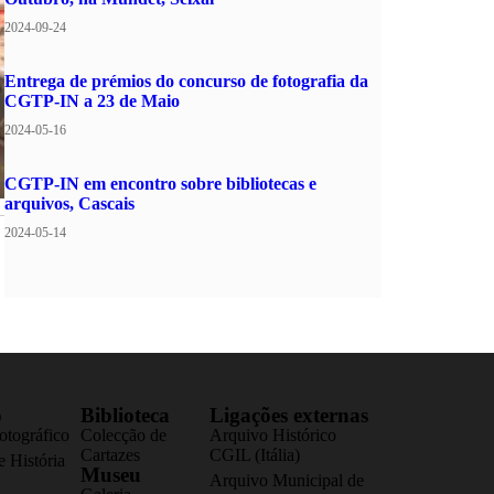
2024-09-24
Entrega de prémios do concurso de fotografia da
CGTP-IN a 23 de Maio
2024-05-16
CGTP-IN em encontro sobre bibliotecas e
arquivos, Cascais
2024-05-14
o
Biblioteca
Ligações externas
otográfico
Colecção de
Arquivo Histórico
Cartazes
CGIL (Itália)
 História
Museu
Arquivo Municipal de